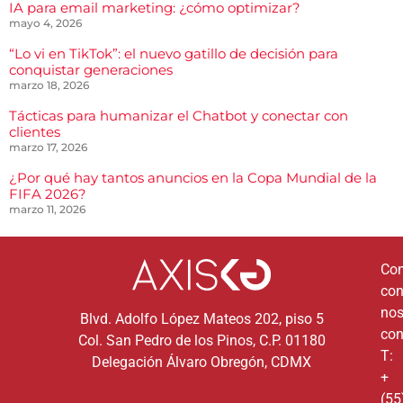
IA para email marketing: ¿cómo optimizar?
mayo 4, 2026
“Lo vi en TikTok”: el nuevo gatillo de decisión para
conquistar generaciones
marzo 18, 2026
Tácticas para humanizar el Chatbot y conectar con
clientes
marzo 17, 2026
¿Por qué hay tantos anuncios en la Copa Mundial de la
FIFA 2026?
marzo 11, 2026
Co
co
nos
Blvd. Adolfo López Mateos 202, piso 5
con
Col. San Pedro de los Pinos, C.P. 01180
T:
Delegación Álvaro Obregón, CDMX
+
(55