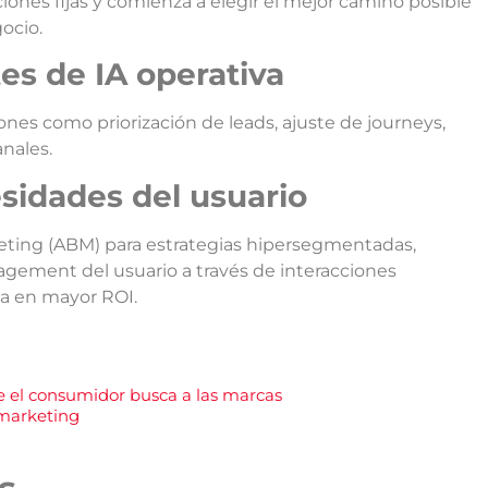
ciones fijas y comienza a elegir el mejor camino posible
ocio.
es de IA operativa
nes como priorización de leads, ajuste de journeys,
anales.
sidades del usuario
eting (ABM) para estrategias hipersegmentadas,
agement del usuario a través de interacciones
ta en mayor ROI.
ue el consumidor busca a las marcas
 marketing