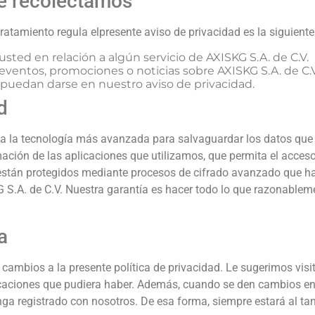
ue recolectamos
atamiento regula elpresente aviso de privacidad es la siguiente
ted en relación a algún servicio de AXISKG S.A. de C.V.
eventos, promociones o noticias sobre AXISKG S.A. de C.V
e puedan darse en nuestro aviso de privacidad.
d
za la tecnología más avanzada para salvaguardar los datos que 
ación de las aplicaciones que utilizamos, que permita el acces
s están protegidos mediante procesos de cifrado avanzado que ha
 S.A. de C.V. Nuestra garantía es hacer todo lo que razonablem
a
 cambios a la presente política de privacidad. Le sugerimos vis
icaciones que pudiera haber. Además, cuando se den cambios en 
nga registrado con nosotros. De esa forma, siempre estará al tan