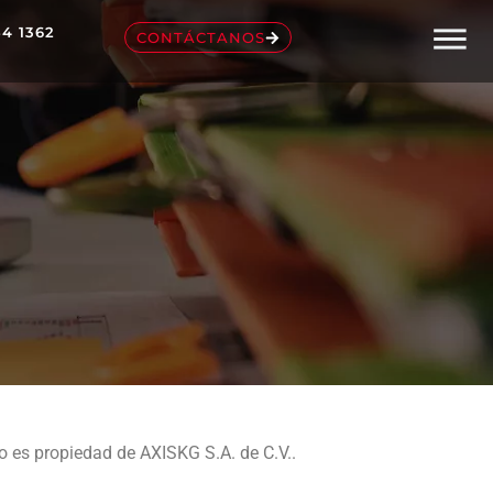
54 1362
CONTÁCTANOS
io es propiedad de AXISKG S.A. de C.V..