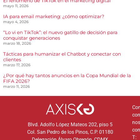
El fenómeno de TikTok en el marketing digital
mayo 11, 2026
IA para email marketing: ¿cómo optimizar?
mayo 4, 2026
“Lo vi en TikTok”: el nuevo gatillo de decisión para
conquistar generaciones
marzo 18, 2026
Tácticas para humanizar el Chatbot y conectar con
clientes
marzo 17, 2026
¿Por qué hay tantos anuncios en la Copa Mundial de la
FIFA 2026?
marzo 11, 2026
Co
co
nos
Blvd. Adolfo López Mateos 202, piso 5
con
Col. San Pedro de los Pinos, C.P. 01180
T:
Delegación Álvaro Obregón, CDMX