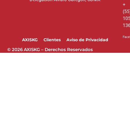
+
(55
10
13
Face
AXISKG
Clientes
Aviso de Privacidad
© 2026 AXISKG – Derechos Reservados