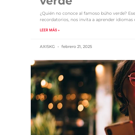
verde
¿Quién no conoce al famoso búho verde? Ese
recordatorios, nos invita a aprender idiomas
LEER MÁS »
AXISKG
febrero 21, 2025