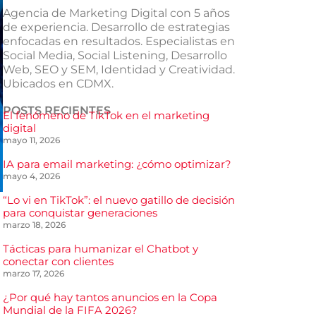
Agencia de Marketing Digital con 5 años
de experiencia. Desarrollo de estrategias
enfocadas en resultados. Especialistas en
Social Media, Social Listening, Desarrollo
Web, SEO y SEM, Identidad y Creatividad.
Ubicados en CDMX.
POSTS RECIENTES
El fenómeno de TikTok en el marketing
digital
mayo 11, 2026
IA para email marketing: ¿cómo optimizar?
mayo 4, 2026
“Lo vi en TikTok”: el nuevo gatillo de decisión
para conquistar generaciones
marzo 18, 2026
Tácticas para humanizar el Chatbot y
conectar con clientes
marzo 17, 2026
¿Por qué hay tantos anuncios en la Copa
Mundial de la FIFA 2026?