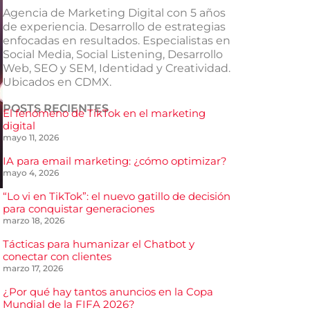
Agencia de Marketing Digital con 5 años
de experiencia. Desarrollo de estrategias
enfocadas en resultados. Especialistas en
Social Media, Social Listening, Desarrollo
Web, SEO y SEM, Identidad y Creatividad.
Ubicados en CDMX.
POSTS RECIENTES
El fenómeno de TikTok en el marketing
digital
mayo 11, 2026
IA para email marketing: ¿cómo optimizar?
mayo 4, 2026
“Lo vi en TikTok”: el nuevo gatillo de decisión
para conquistar generaciones
marzo 18, 2026
Tácticas para humanizar el Chatbot y
conectar con clientes
marzo 17, 2026
¿Por qué hay tantos anuncios en la Copa
Mundial de la FIFA 2026?