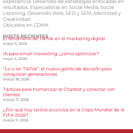
experiencia. Desarrollo de estrategias enfocadas en
resultados. Especialistas en Social Media, Social
Listening, Desarrollo Web, SEO y SEM, Identidad y
Creatividad.
Ubicados en CDMX.
POSTS RECIENTES
El fenómeno de TikTok en el marketing digital
mayo 11, 2026
IA para email marketing: ¿cómo optimizar?
mayo 4, 2026
“Lo vi en TikTok”: el nuevo gatillo de decisión para
conquistar generaciones
marzo 18, 2026
Tácticas para humanizar el Chatbot y conectar con
clientes
marzo 17, 2026
¿Por qué hay tantos anuncios en la Copa Mundial de la
FIFA 2026?
marzo 11, 2026