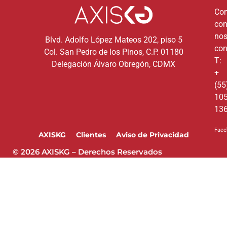
Co
co
nos
Blvd. Adolfo López Mateos 202, piso 5
con
Col. San Pedro de los Pinos, C.P. 01180
T:
Delegación Álvaro Obregón, CDMX
+
(55
10
13
Face
AXISKG
Clientes
Aviso de Privacidad
© 2026 AXISKG – Derechos Reservados