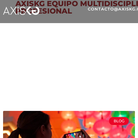
AXISKG EQUIPO MULTIDISCIPL
PROFESIONAL
CONTACTO@AXISKG
MINIVLOGS
BLOG