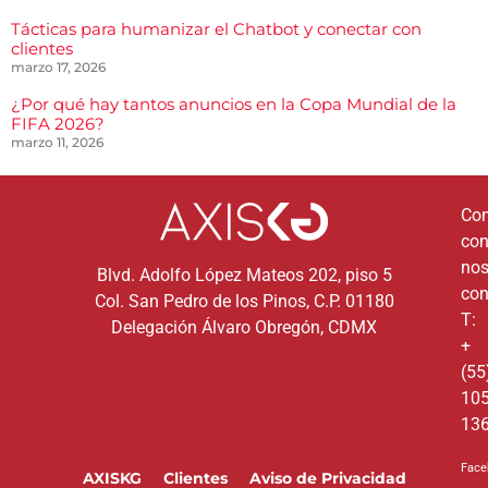
Tácticas para humanizar el Chatbot y conectar con
clientes
marzo 17, 2026
¿Por qué hay tantos anuncios en la Copa Mundial de la
FIFA 2026?
marzo 11, 2026
Co
co
nos
Blvd. Adolfo López Mateos 202, piso 5
con
Col. San Pedro de los Pinos, C.P. 01180
T:
Delegación Álvaro Obregón, CDMX
+
(55
10
13
Face
AXISKG
Clientes
Aviso de Privacidad