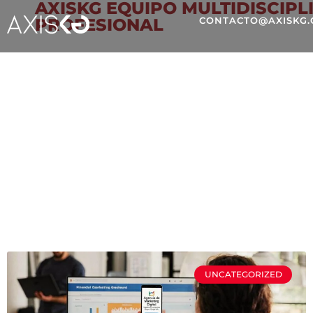
AXISKG EQUIPO MULTIDISCIPL
PROFESIONAL
CONTACTO@AXISKG
GOOGLE ADS
UNCATEGORIZED