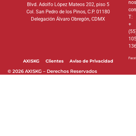
nos
Blvd. Adolfo López Mateos 202, piso 5
con
Col. San Pedro de los Pinos, C.P. 01180
T:
Delegación Álvaro Obregón, CDMX
+
(55
10
13
Face
AXISKG
Clientes
Aviso de Privacidad
© 2026 AXISKG – Derechos Reservados