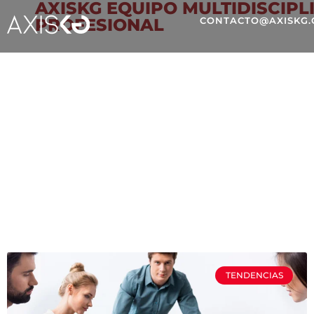
AXISKG EQUIPO MULTIDISCIPL
PROFESIONAL
CONTACTO@AXISKG
FACEBOOK
TENDENCIAS