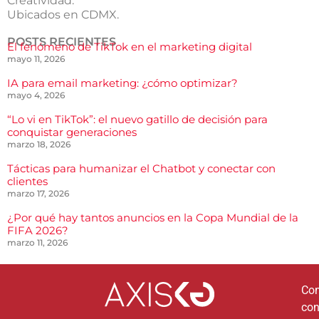
Creatividad.
Ubicados en CDMX.
POSTS RECIENTES
El fenómeno de TikTok en el marketing digital
mayo 11, 2026
IA para email marketing: ¿cómo optimizar?
mayo 4, 2026
“Lo vi en TikTok”: el nuevo gatillo de decisión para
conquistar generaciones
marzo 18, 2026
Tácticas para humanizar el Chatbot y conectar con
clientes
marzo 17, 2026
¿Por qué hay tantos anuncios en la Copa Mundial de la
FIFA 2026?
marzo 11, 2026
Co
co