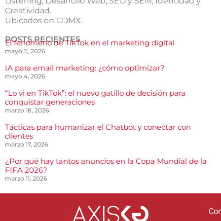
Listening, Desarrollo Web, SEO y SEM, Identidad y
Creatividad.
Ubicados en CDMX.
POSTS RECIENTES
El fenómeno de TikTok en el marketing digital
mayo 11, 2026
IA para email marketing: ¿cómo optimizar?
mayo 4, 2026
“Lo vi en TikTok”: el nuevo gatillo de decisión para
conquistar generaciones
marzo 18, 2026
Tácticas para humanizar el Chatbot y conectar con
clientes
marzo 17, 2026
¿Por qué hay tantos anuncios en la Copa Mundial de la
FIFA 2026?
marzo 11, 2026
Co