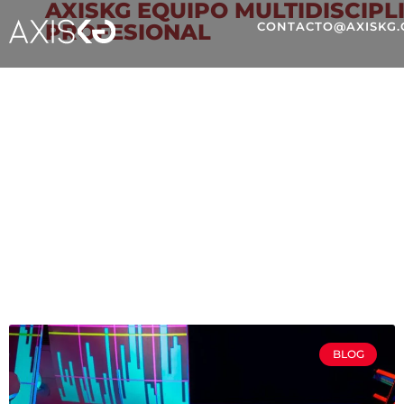
AXISKG EQUIPO MULTIDISCIPL
PROFESIONAL
CONTACTO@AXISKG
DATA ANALYTICS
BLOG