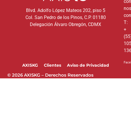
co
nos
Blvd. Adolfo López Mateos 202, piso 5
con
Col. San Pedro de los Pinos, C.P. 01180
T:
Delegación Álvaro Obregón, CDMX
+
(55
10
13
Face
AXISKG
Clientes
Aviso de Privacidad
© 2026 AXISKG – Derechos Reservados