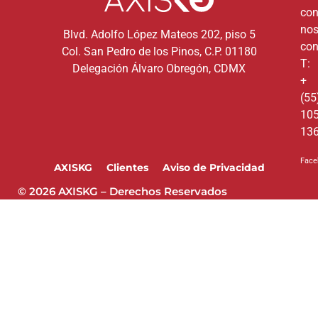
co
nos
Blvd. Adolfo López Mateos 202, piso 5
con
Col. San Pedro de los Pinos, C.P. 01180
T:
Delegación Álvaro Obregón, CDMX
+
(55
10
13
Face
AXISKG
Clientes
Aviso de Privacidad
© 2026 AXISKG – Derechos Reservados