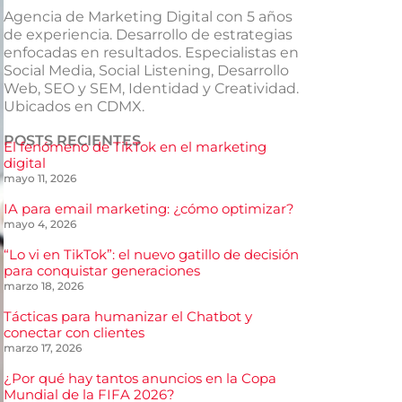
Agencia de Marketing Digital con 5 años
de experiencia. Desarrollo de estrategias
enfocadas en resultados. Especialistas en
Social Media, Social Listening, Desarrollo
Web, SEO y SEM, Identidad y Creatividad.
Ubicados en CDMX.
POSTS RECIENTES
El fenómeno de TikTok en el marketing
digital
mayo 11, 2026
IA para email marketing: ¿cómo optimizar?
mayo 4, 2026
“Lo vi en TikTok”: el nuevo gatillo de decisión
para conquistar generaciones
marzo 18, 2026
Tácticas para humanizar el Chatbot y
conectar con clientes
marzo 17, 2026
¿Por qué hay tantos anuncios en la Copa
Mundial de la FIFA 2026?