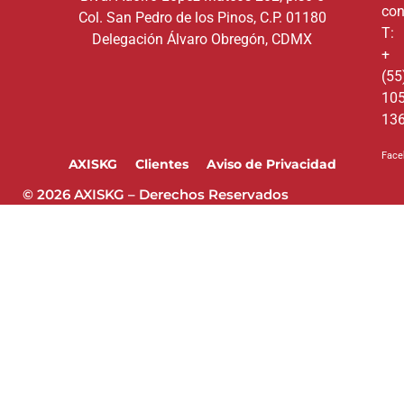
con
Col. San Pedro de los Pinos, C.P. 01180
T:
Delegación Álvaro Obregón, CDMX
+
(55
10
13
Face
AXISKG
Clientes
Aviso de Privacidad
© 2026 AXISKG – Derechos Reservados