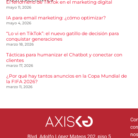
El fenómeno de TikTok en el marketing digital
mayo 11, 2026
IA para email marketing: ¿cómo optimizar?
mayo 4, 2026
“Lo vi en TikTok”: el nuevo gatillo de decisión para
conquistar generaciones
marzo 18, 2026
Tácticas para humanizar el Chatbot y conectar con
clientes
marzo 17, 2026
¿Por qué hay tantos anuncios en la Copa Mundial de
la FIFA 2026?
marzo 11, 2026
Co
co
nos
Blvd. Adolfo López Mateos 202, piso 5