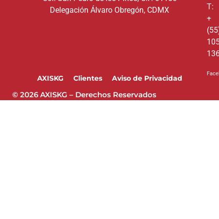
T:
Delegación Álvaro Obregón, CDMX
+
(55
10
13
Face
AXISKG
Clientes
Aviso de Privacidad
© 2026 AXISKG – Derechos Reservados