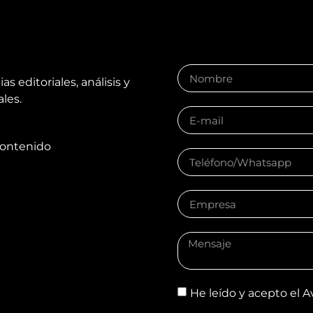
ADUCE
s editoriales, análisis y
les.
 contenido
He leído y acepto el
A