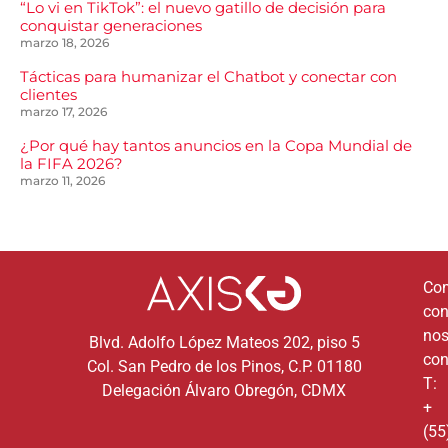
“Lo vi en TikTok”: el nuevo gatillo de decisión para
conquistar generaciones
marzo 18, 2026
Tácticas para humanizar el Chatbot y conectar con
clientes
marzo 17, 2026
¿Por qué hay tantos anuncios en la Copa Mundial de
la FIFA 2026?
marzo 11, 2026
Co
co
nos
Blvd. Adolfo López Mateos 202, piso 5
con
Col. San Pedro de los Pinos, C.P. 01180
T:
Delegación Álvaro Obregón, CDMX
+
(55