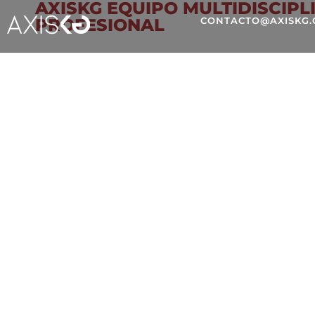
AXISKG EQUIPO MULTIDISCIPL
PROFESIONAL
CONTACTO@AXISKG
¿CÓMO COMUNICAR S
FINANCIERAS A LAS 
GENERACIONES?